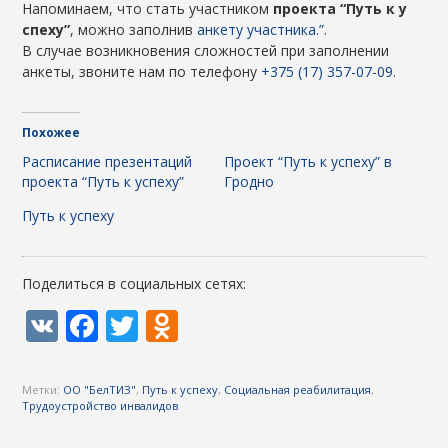
Напоминаем, что стать участником
проекта “Путь к у
спеху”
, можно заполнив
анкету участника.”
.
В случае возникновения сложностей при заполнении
анкеты, звоните нам по телефону
+375 (17) 357-07-09
.
Похожее
Расписание презентаций
Проект “Путь к успеху” в
проекта “Путь к успеху”
Гродно
Путь к успеху
Поделиться в социальных сетях:
VK
Facebook
Twitter
Odnoklassniki
Метки:
ОО "БелТИЗ"
,
Путь к успеху
,
Социальная реабилитация
,
Трудоустройство инвалидов