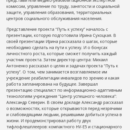
представители медико-реабилитационной экспертной
комиссии, управление по труду, занятости и социальной
защите, управления образования, территориальных
центров социального обслуживания населения.
Представление проекта “Путь к успеху” началось с
презентации, которую подготовила Ирина Сухоцкая. В
своей презентации Ирина рассказала о шагах, которые
необходимо сделать на пути к успеху. И о бонусах
личностного роста, которые сможет получить каждый
участник проекта. Затем директор центра: Михаил
Антоненко рассказал о целях и задачах проекта “Путь к
успеху”. О том, чем занимается возглавляемое им
учреждение реабилитации инвалидов по зрению и какая
работа запланирована на будущее. Завершал
презентацию специалист по информационно-адаптивным
технологиям учреждения “Центр успешного человека”:
Александр Северин. В своём докладе Александр рассказал
о возможностях, которые открываются перед незрячими
и слабовидящими людьми, решившими добиться успеха в
жизни. И продемонстрировал работу двух
тифлофлешплееров: компактного HV-E5 и стационарного